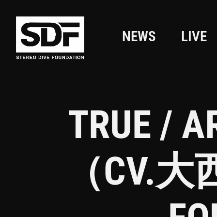
NEWS
LIVE
TRUE / 
（CV.大西