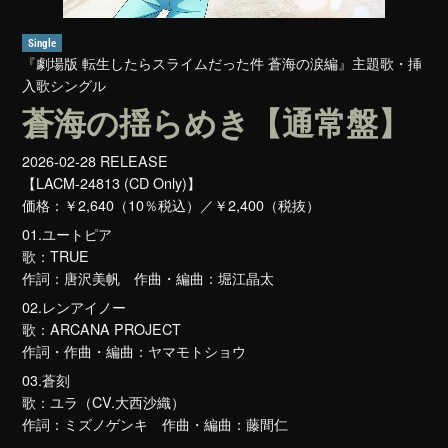
Single
『劇場版 転生したらスライムだった件 蒼海の涙編』主題歌・挿
入歌シングル
蒼海の揺らめき【通常盤】
2026-02-28 RELEASE
【LACM-24813 (CD Only)】
価格：
￥2,640（10％税込）／￥2,400（税抜）
01.ユートピア
歌：TRUE
作詞：唐沢美帆 作曲・編曲：堀江晶太
02.レンアイノー
歌：ARCANA PROJECT
作詞・作曲・編曲：ヤマモトショウ
03.蒼刻
歌：ユラ（CV.大西沙織）
作詞：ミズノゲンキ 作曲・編曲：藤間仁