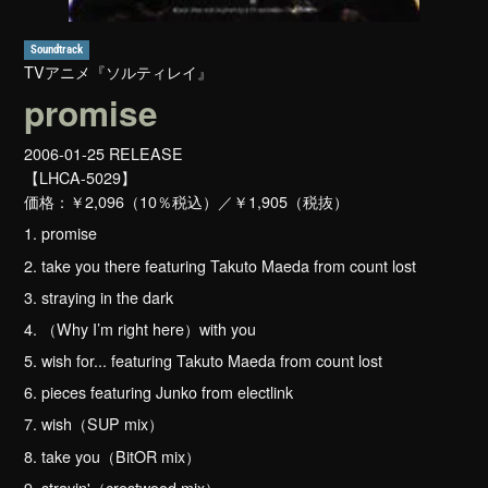
Soundtrack
TVアニメ『ソルティレイ』
promise
2006-01-25 RELEASE
【LHCA-5029】
価格：
￥2,096（10％税込）／￥1,905（税抜）
1. promise
2. take you there featuring Takuto Maeda from count lost
3. straying in the dark
4. （Why I’m right here）with you
5. wish for... featuring Takuto Maeda from count lost
6. pieces featuring Junko from electlink
7. wish（SUP mix）
8. take you（BitOR mix）
9. strayin'（crestwood mix）