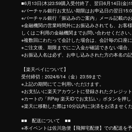
■6月13日(木)23:59購入受付終了、翌日6月14日(金
※バーチャル銀行お支払い期限はお申込日の翌日15:
※バーチャル銀行「振込みのご案内」メール記載の
※金融機関の営業時間外にお振込みされても、お客
しくはご利用の金融機関までお問い合わせください
※複数回にわたって会計した場合は、会計毎の口座に
※ご注文後、期限までにご入金が確認できない場合
※お振込人名は必ず、お申し込みされた方の本名の
【楽天ペイについて】
受付締切：2024/6/14（金）23:59まで
※上記の期間にてご利用いただけます。
※お支払いに楽天アカウントに登録されたクレジッ
※カートの「RPay 楽天IDでお支払い」ボタンを
※楽天に移動した際は10分以内に決済をお済ませく
■■ 配送について ■■
※本イベントは佐川急便【飛脚宅配便】での配送を