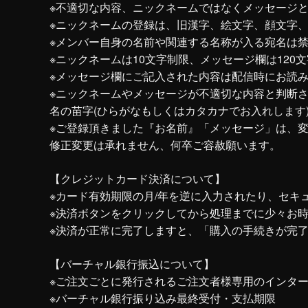
※不適切な内容、ニックネームではなくメッセージ
※ニックネームの登録は、旧漢字、絵文字、顔文字、
※メンバー自身の名前や関連する名称が入る宛名は
※ニックネームは10文字制限、メッセージ欄は120
※メッセージ欄にご記入された内容は配信時にお読
※ニックネームやメッセージが不適切な内容と判断
名の苗字(ひらがなもしくはカタカナでお入れします
※ご登録頂きました『お名前』「メッセージ」は、変
修正変更は承れません、何卒ご容赦願います。
【クレジットカード決済について】
※カード有効期限の月/年を逆に入力されたり、セ
※決済ボタンをクリックしてから処理までに少々お
※決済が正常に完了しますと、「購入の手続きが完
【バーチャル銀行振込について】
※ご注文ごとに発行されるご注文者様専用のインタ
※バーチャル銀行振り込み最終受付・支払期限