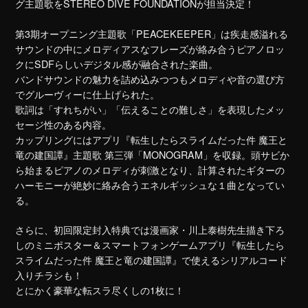
グ主題歌をSTEREO DIVE FOUNDATIONが担当決定！
第3期オープニング主題歌「PEACEKEEPER」は疾走感溢れる
サウンドの中にメロディアスなフレーズが絡み合うピアノロッ
クにSDFらしいデジタル感が融合された楽曲。
バンドサウンドの魅力を詰め込みつつもメロディや音の選び方
でグルーヴィーに仕上げられた。
歌詞は「すれちがい」「伝えることの難しさ」を表現したメッ
セージ性のある内容。
カップリングにはアプリ『転生したらスライムだった件 魔王と
竜の建国譚』主題歌 第三弾「MONOGRAM」を収録。頭サビか
ら始まるピアノのメロディが刺激となり、計算されたギターの
ハーモニーが絶妙に絡み合うエネルギッシュな１曲となってい
る。
さらに、初回限定封入特典では漫画家・川上泰樹先生描き下ろ
しのミニポスター＆スマートフォンゲームアプリ『転生したら
スライムだった件 魔王と竜の建国譚』で使えるシリアルコード
入りチラシも！
とにかく豪華な転スラ尽くしの1枚に！