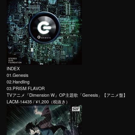
INDEX
01.Genesis
02.Handling
03.PRISM FLAVOR
TVアニメ『Dimension W』OP主題歌「Genesis」【アニメ盤】
LACM-14435 / ¥1,200（税抜き）