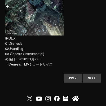
INDEX
01.Genesis
02.Handling
03.Genesis (Instrumental)
発売日：2016年1月27日
「Genesis」MVショートサイズ
PREV
NEXT